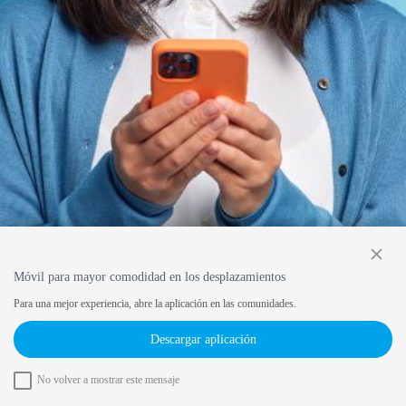
close
Móvil para mayor comodidad en los desplazamientos
Para una mejor experiencia, abre la aplicación en las comunidades.
Descargar aplicación
No volver a mostrar este mensaje
Política de privacidad
Contacto
Términos y condiciones
Autorización de Publicidad